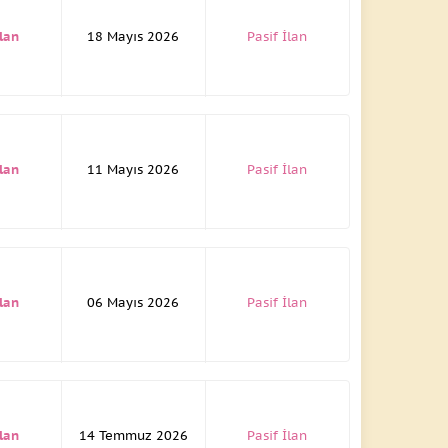
İlan
18 Mayıs 2026
Pasif İlan
İlan
11 Mayıs 2026
Pasif İlan
İlan
06 Mayıs 2026
Pasif İlan
İlan
14 Temmuz 2026
Pasif İlan