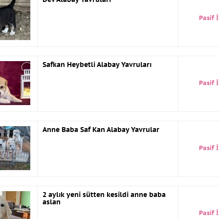
Pasif 
Safkan Heybetli Alabay Yavruları
Pasif 
Anne Baba Saf Kan Alabay Yavrular
Pasif 
2 aylık yeni sütten kesildi anne baba
aslan
Pasif 