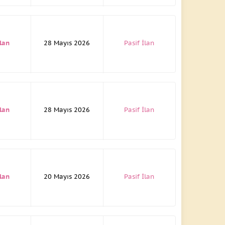
İlan
28 Mayıs 2026
Pasif İlan
İlan
28 Mayıs 2026
Pasif İlan
İlan
20 Mayıs 2026
Pasif İlan