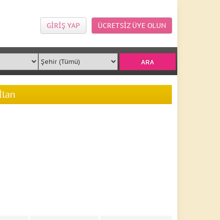
GİRİŞ YAP
ÜCRETSİZ ÜYE OLUN
İlan