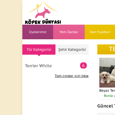
Üyelerimiz
Yeni İlanlar
İlan Fiyatları
T
Tür Kategorisi
Şehir Kategorisi
6
Terrier White
Tüm cinsler için tıkla
Bursa 
Güncel 