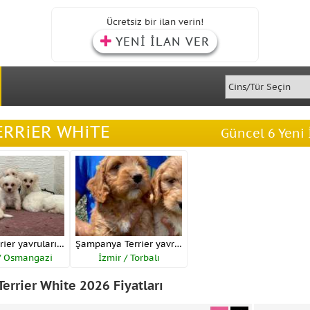
Ücretsiz bir ilan verin!
YENİ İLAN VER
ERRiER WHiTE
Güncel 6 Yeni 
Beyaz Terrier yavrularımız
Şampanya Terrier yavrularımız
/ Osmangazi
İzmir / Torbalı
Terrier White 2026 Fiyatları