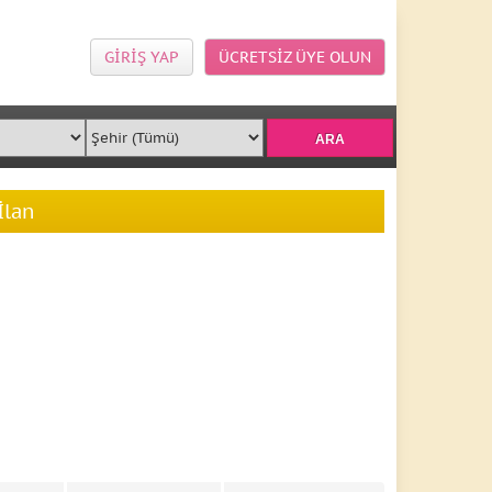
GİRİŞ YAP
ÜCRETSİZ ÜYE OLUN
İlan