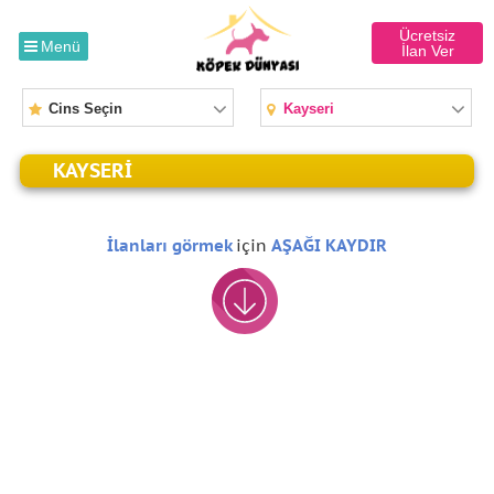
Ücretsiz
Menü
İlan Ver
Cins Seçin
Kayseri
KAYSERI
İlanları görmek
için
AŞAĞI KAYDIR