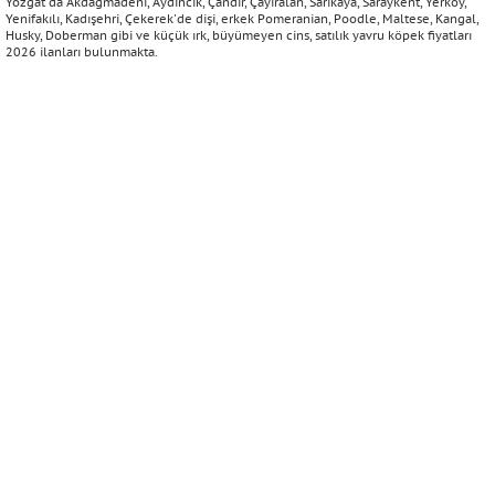
Yozgat'da Akdağmadeni, Aydıncık, Çandır, Çayıralan, Sarıkaya, Saraykent, Yerköy,
Yenifakılı, Kadışehri, Çekerek'de dişi, erkek Pomeranian, Poodle, Maltese, Kangal,
Husky, Doberman gibi ve küçük ırk, büyümeyen cins, satılık yavru köpek fiyatları
2026 ilanları bulunmakta.