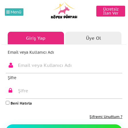
Ücretsiz
Menü
İlan Ver
Giriş Yap
Üye Ol
Email veya Kullanıcı Adı
Şifre
Beni Hatırla
Şifremi Unuttum ?