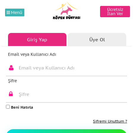
Ücretsiz
Menü
İlan Ver
Giriş Yap
Üye Ol
Email veya Kullanıcı Adı
Şifre
Beni Hatırla
Şifremi Unuttum ?