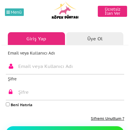
Ücretsiz
Menü
İlan Ver
Giriş Yap
Üye Ol
Email veya Kullanıcı Adı
Şifre
Beni Hatırla
Şifremi Unuttum ?