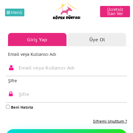
Ücretsiz
Menü
İlan Ver
Giriş Yap
Üye Ol
Email veya Kullanıcı Adı
Şifre
Beni Hatırla
Şifremi Unuttum ?