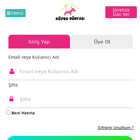
Ücretsiz
Menü
İlan Ver
Giriş Yap
Üye Ol
Email veya Kullanıcı Adı
Şifre
Beni Hatırla
Şifremi Unuttum ?