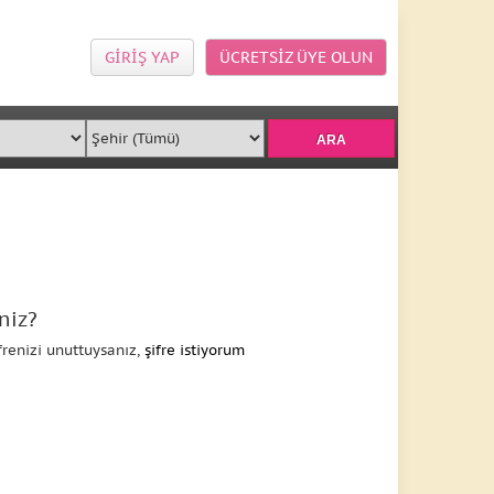
GİRİŞ YAP
ÜCRETSİZ ÜYE OLUN
niz?
frenizi unuttuysanız,
şifre istiyorum