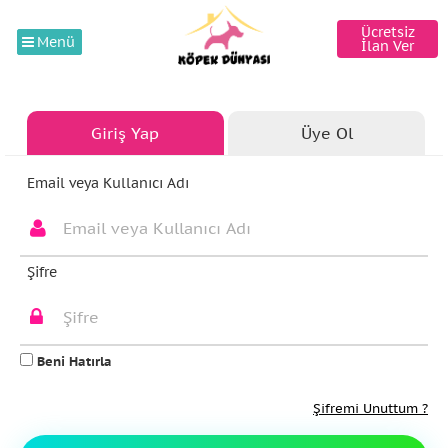
Ücretsiz
Menü
İlan Ver
Giriş Yap
Üye Ol
Email veya Kullanıcı Adı
Şifre
Beni Hatırla
Şifremi Unuttum ?