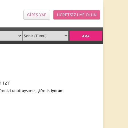
GİRİŞ YAP
ÜCRETSİZ ÜYE OLUN
niz?
frenizi unuttuysanız,
şifre istiyorum