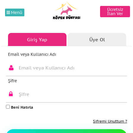
Ücretsiz
Menü
İlan Ver
Giriş Yap
Üye Ol
Email veya Kullanıcı Adı
Şifre
Beni Hatırla
Şifremi Unuttum ?