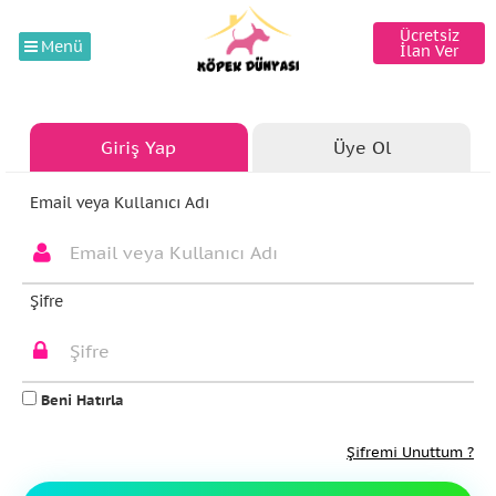
Ücretsiz
Menü
İlan Ver
Giriş Yap
Üye Ol
Email veya Kullanıcı Adı
Şifre
Beni Hatırla
Şifremi Unuttum ?