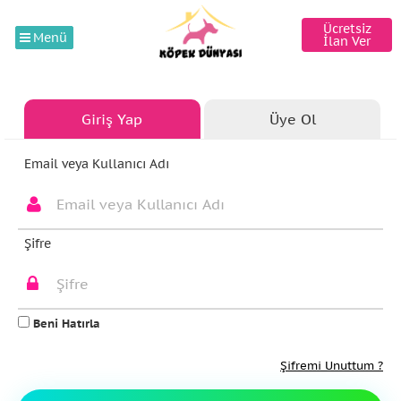
Ücretsiz
Menü
İlan Ver
Giriş Yap
Üye Ol
Email veya Kullanıcı Adı
Şifre
Beni Hatırla
Şifremi Unuttum ?