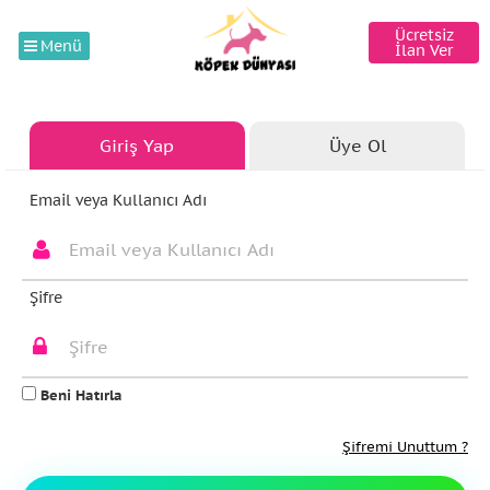
Ücretsiz
Menü
İlan Ver
Giriş Yap
Üye Ol
Email veya Kullanıcı Adı
Şifre
Beni Hatırla
Şifremi Unuttum ?