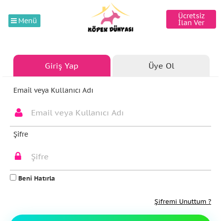
Ücretsiz
Menü
İlan Ver
Giriş Yap
Üye Ol
Email veya Kullanıcı Adı
Şifre
Beni Hatırla
Şifremi Unuttum ?