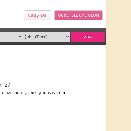
GİRİŞ YAP
ÜCRETSİZ ÜYE OLUN
niz?
frenizi unuttuysanız,
şifre istiyorum