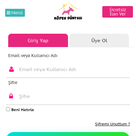
Ücretsiz
Menü
İlan Ver
Giriş Yap
Üye Ol
Email veya Kullanıcı Adı
Şifre
Beni Hatırla
Şifremi Unuttum ?