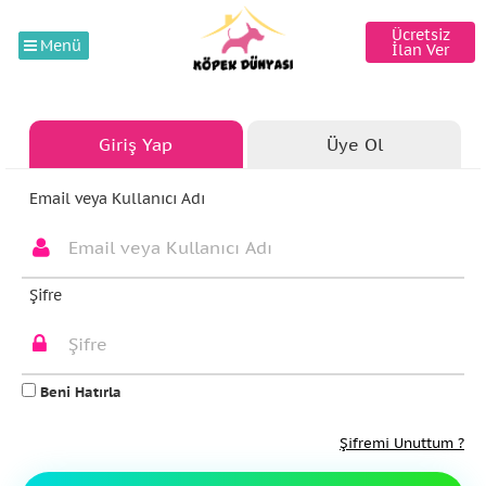
Ücretsiz
Menü
İlan Ver
Giriş Yap
Üye Ol
Email veya Kullanıcı Adı
Şifre
Beni Hatırla
Şifremi Unuttum ?