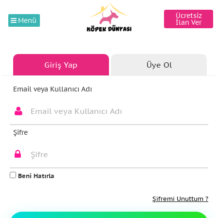
Ücretsiz
Menü
İlan Ver
Giriş Yap
Üye Ol
Email veya Kullanıcı Adı
Şifre
Beni Hatırla
Şifremi Unuttum ?