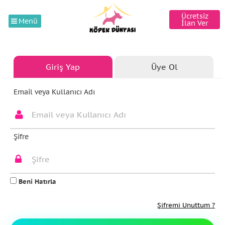
Ücretsiz
Menü
İlan Ver
Giriş Yap
Üye Ol
Email veya Kullanıcı Adı
Şifre
Beni Hatırla
Şifremi Unuttum ?