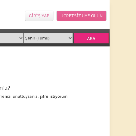
GİRİŞ YAP
ÜCRETSİZ ÜYE OLUN
niz?
frenizi unuttuysanız,
şifre istiyorum