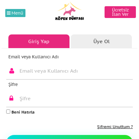
Ücretsiz
Menü
İlan Ver
Giriş Yap
Üye Ol
Email veya Kullanıcı Adı
Şifre
Beni Hatırla
Şifremi Unuttum ?