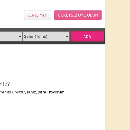
GİRİŞ YAP
ÜCRETSİZ ÜYE OLUN
niz?
frenizi unuttuysanız,
şifre istiyorum