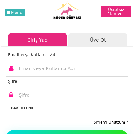
Ücretsiz
Menü
İlan Ver
Giriş Yap
Üye Ol
Email veya Kullanıcı Adı
Şifre
Beni Hatırla
Şifremi Unuttum ?