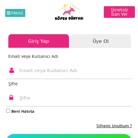
Ücretsiz
Menü
İlan Ver
Giriş Yap
Üye Ol
Email veya Kullanıcı Adı
Şifre
Beni Hatırla
Şifremi Unuttum ?