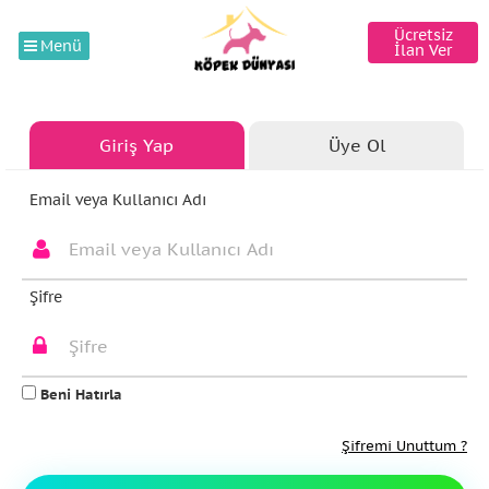
Ücretsiz
Menü
İlan Ver
Giriş Yap
Üye Ol
Email veya Kullanıcı Adı
Şifre
Beni Hatırla
Şifremi Unuttum ?