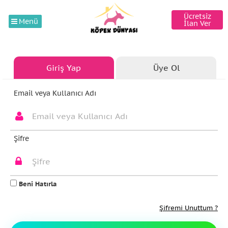
Ücretsiz
Menü
İlan Ver
Giriş Yap
Üye Ol
Email veya Kullanıcı Adı
Şifre
Beni Hatırla
Şifremi Unuttum ?