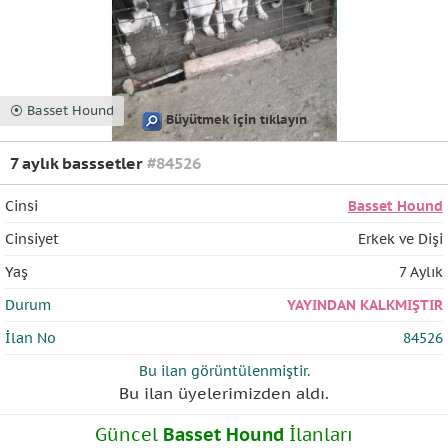
⦿ Basset Hound
Büyütmek için tıklayın
7 aylık basssetler
#84526
Cinsi
Basset Hound
Cinsiyet
Erkek ve Dişi
Yaş
7 Aylık
Durum
YAYINDAN KALKMIŞTIR
İlan No
84526
Bu ilan
görüntülenmiştir.
Bu ilan üyelerimizden
aldı.
Güncel
Basset Hound
İlanları