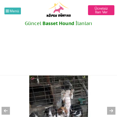
Ücretsiz
Menü
İlan Ver
Güncel
Basset Hound
İlanları