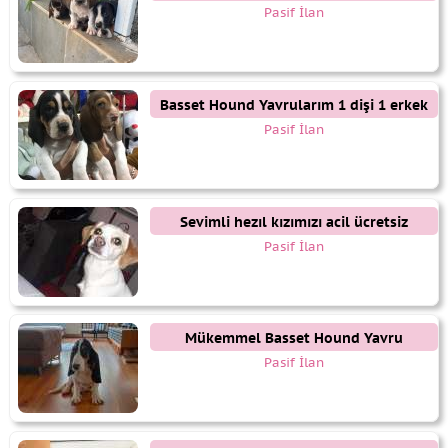
yavrular
Pasif İlan
Basset Hound Yavrularım 1 dişi 1 erkek
Pasif İlan
Sevimli hezıl kızımızı acil ücretsiz
sahiplendiriyoruz
Pasif İlan
Mükemmel Basset Hound Yavru
Pasif İlan