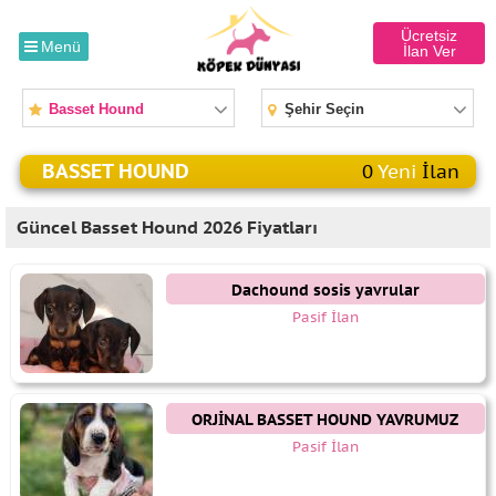
Ücretsiz
Menü
İlan Ver
Basset Hound
Şehir Seçin
BASSET HOUND
0
Yeni
İlan
Güncel Basset Hound 2026 Fiyatları
Dachound sosis yavrular
Pasif İlan
ORJİNAL BASSET HOUND YAVRUMUZ
Pasif İlan