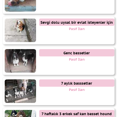
Sevgi dolu uysal bir evlat isteyenler için
ideal
Pasif İlan
Genc bassetler
Pasif İlan
7 aylık basssetler
Pasif İlan
7 haftalık 3 erkek saf kan basset hound