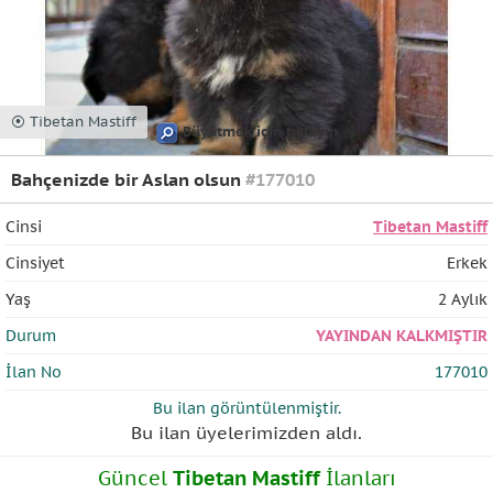
⦿ Tibetan Mastiff
Büyütmek için tıklayın
Bahçenizde bir Aslan olsun
#177010
Cinsi
Tibetan Mastiff
Cinsiyet
Erkek
Yaş
2 Aylık
Durum
YAYINDAN KALKMIŞTIR
İlan No
177010
Bu ilan
görüntülenmiştir.
Bu ilan üyelerimizden
aldı.
Güncel
Tibetan Mastiff
İlanları