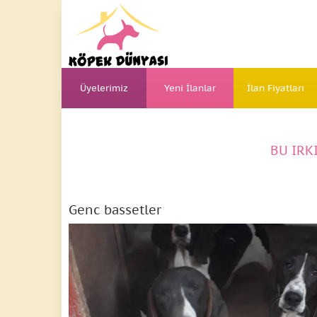
Üyelerimiz
Yeni İlanlar
İlan Fiyatları
BU IRK
Genc bassetler