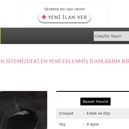
Ücretsiz bir ilan verin!
YENİ İLAN VER
IN SİTEMİZDEKİ EN YENİ EKLENMİŞ İLANLARINA Bİ
Basset Hound
Cinsiyet
: Erkek ve Dişi
Yaş
: 8 Aylık