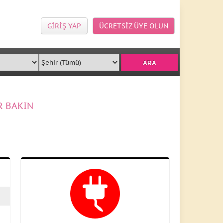
GİRİŞ YAP
ÜCRETSİZ ÜYE OLUN
R BAKIN