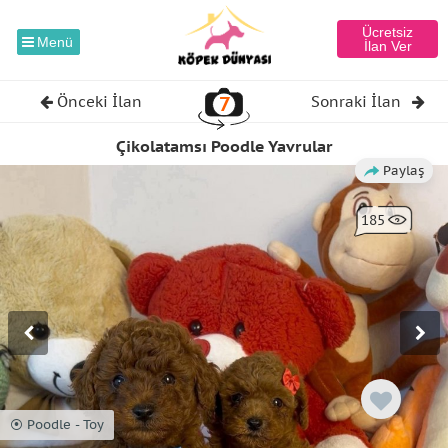
Ücretsiz
Menü
İlan Ver
7
Önceki İlan
Sonraki İlan
Çikolatamsı Poodle Yavrular
Paylaş
185
⦿ Poodle - Toy