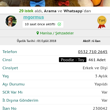
aldı,
Arama
ve
Whatsapp
`dan
29 istek
mgormus
7.yıl
10 saat önce aktifti
Manisa / Şehzadeler
Üyelik Tarihi : 01 Eylül 2018
Aktif : 6 ilan
Telefon
0532 710 2645
Cinsi
Poodle - Toy
461 Adet
Cinsiyet
Erkek ve Dişi
Yaş
3 Aylık
Aşı Durumu
Yapıldı
SCR Var Mı
Var
İl Dışına Gönderim
Var
İlan No
230042