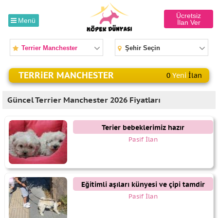
Ücretsiz
Menü
İlan Ver
Terrier Manchester
Şehir Seçin
TERRiER MANCHESTER
0
Yeni
İlan
Güncel Terrier Manchester 2026 Fiyatları
Terier bebeklerimiz hazır
Pasif İlan
Eğitimli aşıları künyesi ve çipi tamdir
Pasif İlan