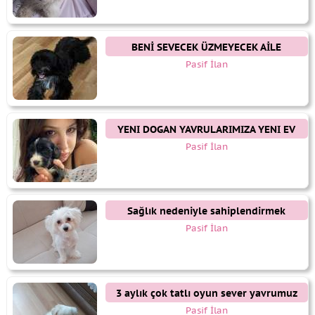
BENİ SEVECEK ÜZMEYECEK AİLE
ARIYORUM
Pasif İlan
YENI DOGAN YAVRULARIMIZA YENI EV
Pasif İlan
Sağlık nedeniyle sahiplendirmek
istiyoruz
Pasif İlan
3 aylık çok tatlı oyun sever yavrumuz
görüşülür.
Pasif İlan