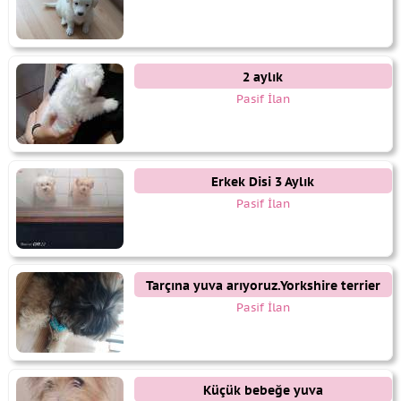
2 aylık
Pasif İlan
Erkek Disi 3 Aylık
Pasif İlan
Tarçına yuva arıyoruz.Yorkshire terrier
cinse 4 aylık erkek
Pasif İlan
Küçük bebeğe yuva